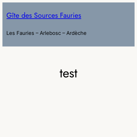
Aller
Gîte des Sources Fauries
au
contenu
Les Fauries – Arlebosc – Ardèche
test